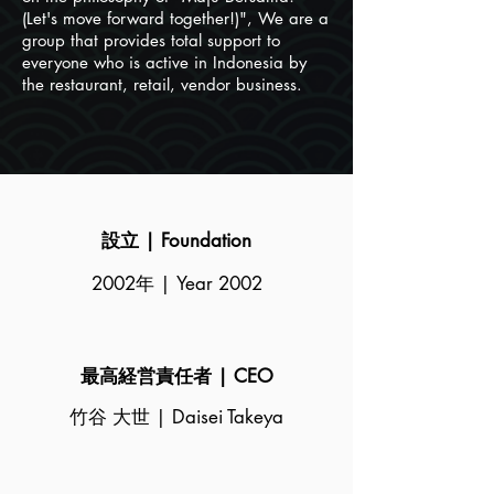
(Let's move forward together!)", We are a
group that provides total support to
everyone who is active in Indonesia by
the restaurant, retail, vendor business.
設立 | Foundation
2002年 |
Year 2002
最高経営責任者 | CEO
竹谷 大世 | Daisei Takeya