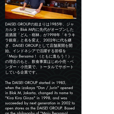
DAISEI GROUPの始まりは1985年、ジャ
カルタ・Blok M内に先代がオープンした
居酒屋「どん・樹林」が1998年「キラキ
ラ銀座」と名を変え、2002年に代を継
ぎ、DAISEI GROUPとして店舗展開を開
始。インドネシアで活躍する皆様を
「Maju Bersama！（ともに進もう！）」
の理念のもと、飲食事業はじめ小売・ベ
ンダー・小売業で、トータルでサポート
している企業です。
The DAISEI GROUP started in 1985,
when the izakaya "Don / Jurin" opened
in Blok M, Jakarta, changed its name to
"Kira Kira Ginza" in 1998, and was
succeeded by next generation in 2002 to
open stores as the DAISEI GROUP. Based
on the philosophy of "Maju Bersama!