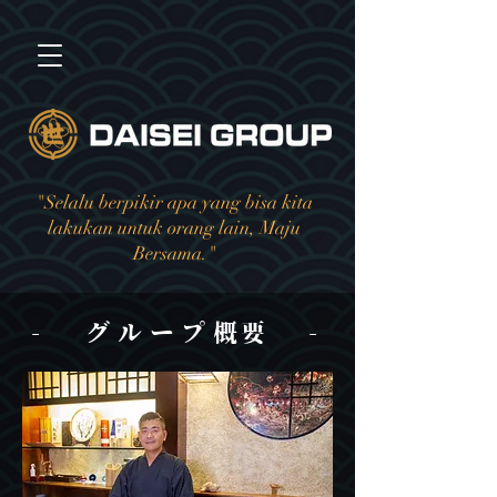
"Selalu berpikir apa yang bisa kita
lakukan untuk orang lain, Maju
Bersama."
- グループ
概要
-